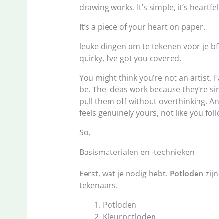
drawing works. It’s simple, it’s heartfe
It’s a piece of your heart on paper.
leuke dingen om te tekenen voor je bf
quirky, I’ve got you covered.
You might think you’re not an artist. 
be. The ideas work because they’re si
pull them off without overthinking. A
feels genuinely yours, not like you fo
So,
Basismaterialen en -technieken
Eerst, wat je nodig hebt.
Potloden
zijn
tekenaars.
Potloden
Kleurpotloden