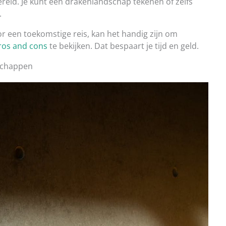
ereld. Je kunt een drakenlandschap tekenen of zelfs
.
or een toekomstige reis, kan het handig zijn om
ros and cons
te bekijken. Dat bespaart je tijd en geld.
schappen