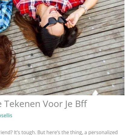
 Tekenen Voor Je Bff
sellis
riend? It’s tough. But here’s the thing, a personalized