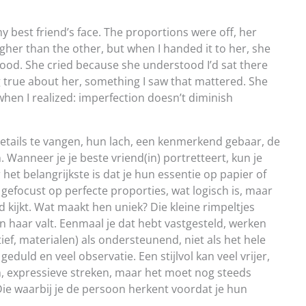
y best friend’s face. The proportions were off, her
higher than the other, but when I handed it to her, she
 good. She cried because she understood I’d sat there
 true about her, something I saw that mattered. She
s when I realized: imperfection doesn’t diminish
details te vangen, hun lach, een kenmerkend gebaar, de
Wanneer je je beste vriend(in) portretteert, kun je
r het belangrijkste is dat je hun essentie op papier of
 gefocust op perfecte proporties, wat logisch is, maar
d kijkt. Wat maakt hen uniek? Die kleine rimpeltjes
haar valt. Eenmaal je dat hebt vastgesteld, werken
ief, materialen) als ondersteunend, niet als het hele
geduld en veel observatie. Een stijlvol kan veel vrijer,
, expressieve streken, maar het moet nog steeds
Die waarbij je de persoon herkent voordat je hun