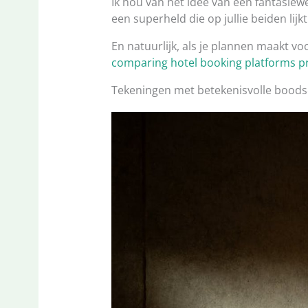
Ik hou van het idee van een fantasiew
een superheld die op jullie beiden lijkt
En natuurlijk, als je plannen maakt vo
comparing hotel booking platforms p
Tekeningen met betekenisvolle bood