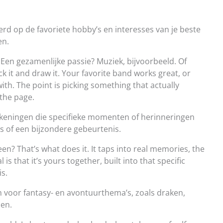
rd op de favoriete hobby’s en interesses van je beste
en.
n. Een gezamenlijke passie? Muziek, bijvoorbeeld. Of
ck it and draw it. Your favorite band works great, or
ith. The point is picking something that actually
 the page.
keningen die specifieke momenten of herinneringen
is of een bijzondere gebeurtenis.
n? That’s what does it. It taps into real memories, the
is that it’s yours together, built into that specific
is.
n voor fantasy- en avontuurthema’s, zoals draken,
en.