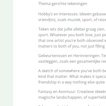
Thema-gerichte tekeningen
Hobby’s en Interesses: Ideeën gebasee
vriend(in), zoals muziek, sport, of reiz
Teken iets dat jullie allebei graag zie
sport. Whatever you both love, just pi
that one artist you’re both obsessed w
matters to both of you, not just filling
Gebeurtenissen en Herinneringen: Te
vastleggen, zoals een gezamenlijke re
A sketch of somewhere you’ve both bee
kind that matter. What makes it special 
friendship in a way nothing else quite 
Fantasy en Avontuur: Creatieve ideeë
magische landschappen, of superheld