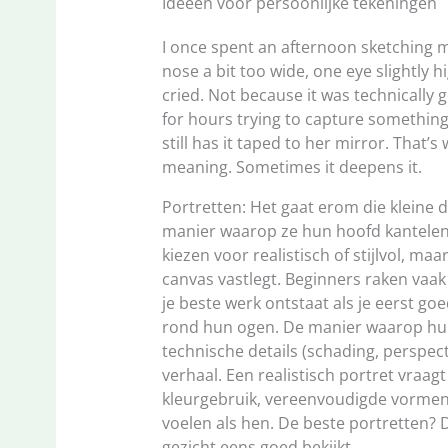
Ideeën voor persoonlijke tekeningen
I once spent an afternoon sketching m
nose a bit too wide, one eye slightly 
cried. Not because it was technically
for hours trying to capture something
still has it taped to her mirror. That’
meaning. Sometimes it deepens it.
Portretten: Het gaat erom die kleine 
manier waarop ze hun hoofd kantelen. 
kiezen voor realistisch of stijlvol, maa
canvas vastlegt. Beginners raken vaak
je beste werk ontstaat als je eerst goe
rond hun ogen. De manier waarop hun 
technische details (schading, perspect
verhaal. Een realistisch portret vraagt 
kleurgebruik, vereenvoudigde vormen
voelen als hen. De beste portretten? 
gezicht eens goed bekijkt.